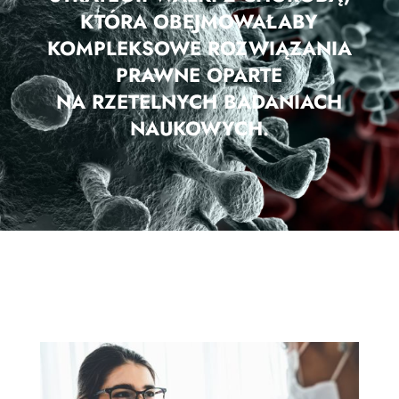
KTÓRA OBEJMOWAŁABY
KOMPLEKSOWE ROZWIĄZANIA
PRAWNE OPARTE
NA RZETELNYCH BADANIACH
NAUKOWYCH.