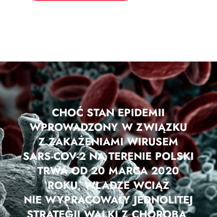
CHOĆ STAN EPIDEMII
WPROWADZONY W ZWIĄZKU
Z ZAKAŻENIAMI WIRUSEM
SARS-COV-2 NA TERENIE POLSKI
TRWA OD 20 MARCA 2020
ROKU, WŁADZE WCIĄŻ
NIE WYPRACOWAŁY JEDNOLITEJ
STRATEGII WALKI Z CHOROBĄ,