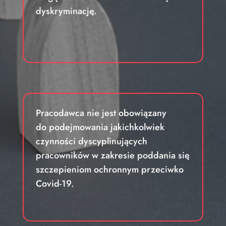
dyskryminację.
Pracodawca nie jest obowiązany
do podejmowania jakichkolwiek
czynności dyscyplinujących
pracowników w zakresie poddania się
szczepieniom ochronnym przeciwko
Covid-19.